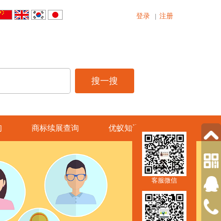
登录
注册
|
询
商标续展查询
优蚁知讯
客服微信