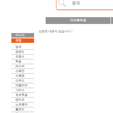
중국
각국특허청
상응한 내용이 없습니다！
아시아
유럽
영국
핀란드
프랑스
독일
러시아
스페인
스웨덴
스위스
이탈리아
그리스
포르투갈
덴마크
노르웨이
폴란드