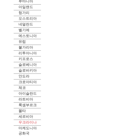
루마니아
아일랜드
헝가리
오스트리아
네덜란드
벨기에
에스토니아
유럽
불가리아
리투아니아
키프로스
슬로베니아
슬로바키아
안도라
크로아티아
체코
아이슬란드
라트비아
룩셈부르크
몰타
세르비아
우크라이나
마케도니아
공화국