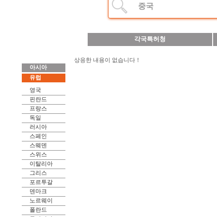
중국
각국특허청
상응한 내용이 없습니다！
아시아
유럽
영국
핀란드
프랑스
독일
러시아
스페인
스웨덴
스위스
이탈리아
그리스
포르투갈
덴마크
노르웨이
폴란드