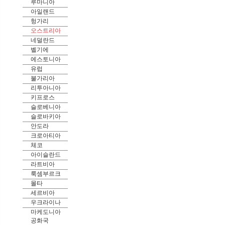
루마니아
아일랜드
헝가리
오스트리아
네덜란드
벨기에
에스토니아
유럽
불가리아
리투아니아
키프로스
슬로베니아
슬로바키아
안도라
크로아티아
체코
아이슬란드
라트비아
룩셈부르크
몰타
세르비아
우크라이나
마케도니아
공화국