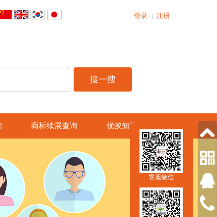
登录
注册
|
询
商标续展查询
优蚁知讯
客服微信