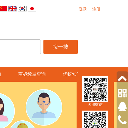
登录
注册
|
询
商标续展查询
优蚁知讯
客服微信